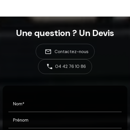
Une question ? Un Devis
mail_outline
Contactez-nous
04 42 76 10 86
Nom*
Prénom