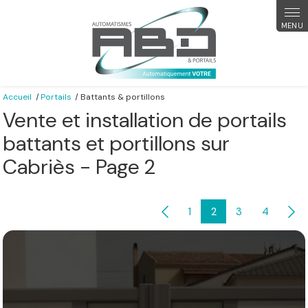
Panneau de gestion des cookies
Accueil
Portails
Battants & portillons
Vente et installation de portails
battants et portillons sur
Cabriès - Page 2
1
2
3
4