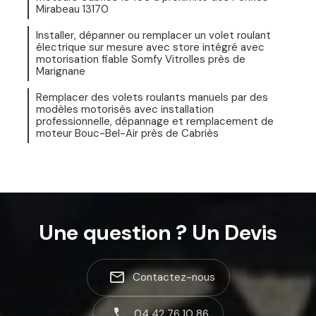
Mirabeau 13170
Installer, dépanner ou remplacer un volet roulant
électrique sur mesure avec store intégré avec
motorisation fiable Somfy Vitrolles près de
Marignane
Remplacer des volets roulants manuels par des
modèles motorisés avec installation
professionnelle, dépannage et remplacement de
moteur Bouc-Bel-Air près de Cabriès
Une question ? Un Devis
mail_outline
Contactez-nous
04 42 76 10 86