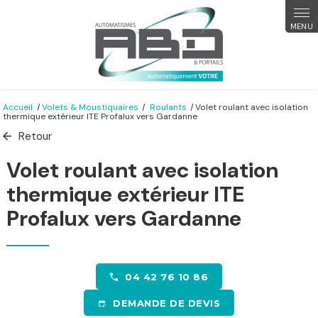
Panneau de gestion des cookies
Accueil
Volets & Moustiquaires
Roulants
Volet roulant avec isolation
thermique extérieur ITE Profalux vers Gardanne
Retour
Volet roulant avec isolation
thermique extérieur ITE
Profalux vers Gardanne
04 42 76 10 86
DEMANDE DE DEVIS
edit_calendar