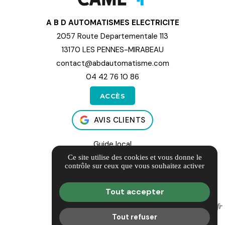
A B D AUTOMATISMES ELECTRICITE
2057 Route Departementale 113
13170 LES PENNES-MIRABEAU
contact@abdautomatisme.com
04 42 76 10 86
ACCÈS
AVIS CLIENTS
Guide local
Informations complémentaires
Ce site utilise des cookies et vous donne le
contrôle sur ceux que vous souhaitez activer
Mentions légales
Politique de confidentialité
Tout accepter
Gestion des cookies
Tout refuser