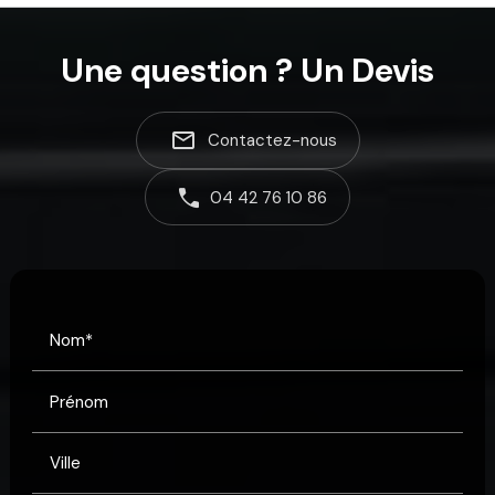
Une question ? Un Devis
mail_outline
Contactez-nous
04 42 76 10 86
Nom*
Prénom
Ville